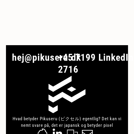
hej@pikuseru.dk
+45 7199
LinkedIn
2716
Hvad betyder Pikuseru (ピクセル) egentlig? Det kan vi
nemt svare på, det er japansk og betyder pixel